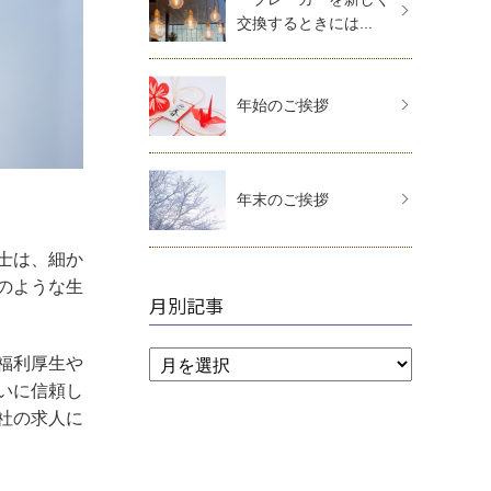
交換するときには...
年始のご挨拶
年末のご挨拶
士は、細か
のような生
月別記事
福利厚生や
いに信頼し
社の求人に